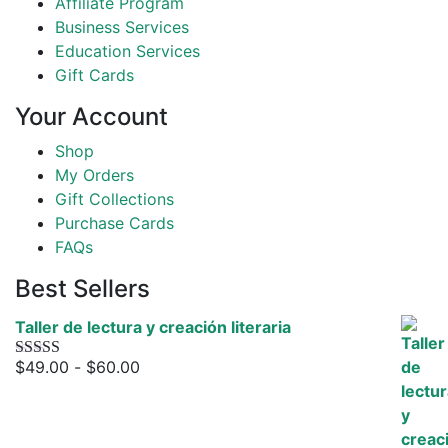
Affiliate Program
Business Services
Education Services
Gift Cards
Your Account
Shop
My Orders
Gift Collections
Purchase Cards
FAQs
Best Sellers
Taller de lectura y creación literaria
Rango
$
49.00
-
$
60.00
Valorado
con
4.00
de
de 5
precios:
desde