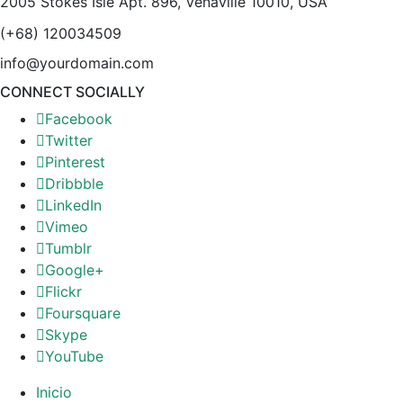
2005 Stokes Isle Apt. 896, Venaville 10010, USA
(+68) 120034509
info@yourdomain.com
CONNECT SOCIALLY
Facebook
Twitter
Pinterest
Dribbble
LinkedIn
Vimeo
Tumblr
Google+
Flickr
Foursquare
Skype
YouTube
Inicio